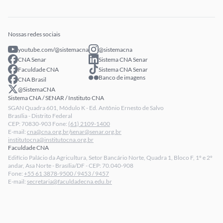
Notícias
Profissionais Senar
Eventos
Intranet
Senar Play
Publicações
Extranet
Arrecadação
Nossas redes sociais
Fale conosco
youtube.com/@sistemacna
@sistemacna
Política de Privacidade
CNA Senar
Sistema CNA Senar
LGPD - Lei Geral de Proteção de Dados
Faculdade CNA
Sistema CNA Senar
Banco de imagens
CNA Brasil
Relatórios de Transparência Salarial da CNA
@SistemaCNA
Sistema CNA / SENAR / Instituto CNA
SGAN Quadra 601, Módulo K - Ed. Antônio Ernesto de Salvo
Brasília - Distrito Federal
CEP: 70830-903 Fone:
(61) 2109-1400
E-mail:
cna@cna.org.br
/
senar@senar.org.br
institutocna@institutocna.org.br
Faculdade CNA
Edifício Palácio da Agricultura, Setor Bancário Norte, Quadra 1, Bloco F, 1º e 2º
andar, Asa Norte - Brasília/DF - CEP: 70.040-908
Fone:
+55 61 3878-9500 / 9453 / 9457
E-mail:
secretaria@faculdadecna.edu.br