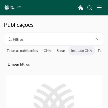
Publicações
Filtros
Todas as publicações
CNA
Senar
Instituto CNA
Facul
Limpar filtros