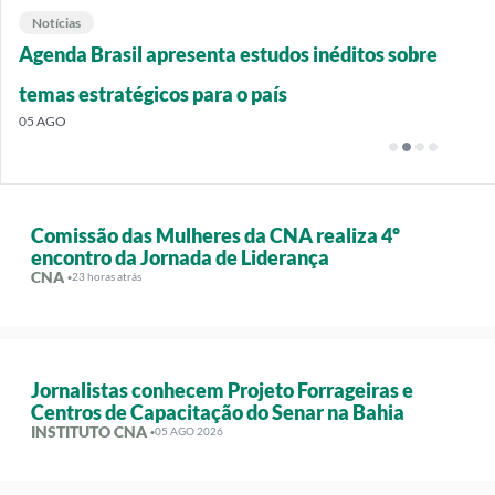
Notícias
Notícias
Notícias
Notícias
Em SP, CNA participa do Salão Internacional de
Agenda Brasil apresenta estudos inéditos sobre
CNA participa de reunião da Câmara Setorial da
CNA participa de feira internacional de negócios de
Proteína Animal
temas estratégicos para o país
Cadeia Produtiva da Soja
frutas e verduras em SP
06 AGO
05 AGO
05 AGO
05 AGO
Comissão das Mulheres da CNA realiza 4º
encontro da Jornada de Liderança
CNA ·
23 horas atrás
Jornalistas conhecem Projeto Forrageiras e
Centros de Capacitação do Senar na Bahia
INSTITUTO CNA ·
05 AGO 2026