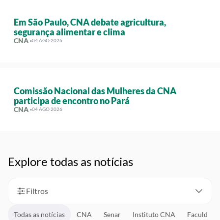
Em São Paulo, CNA debate agricultura,
segurança alimentar e clima
CNA ·
04 AGO 2026
Comissão Nacional das Mulheres da CNA
participa de encontro no Pará
CNA ·
04 AGO 2026
Explore todas as notícias
Filtros
Todas as notícias
CNA
Senar
Instituto CNA
Faculdad