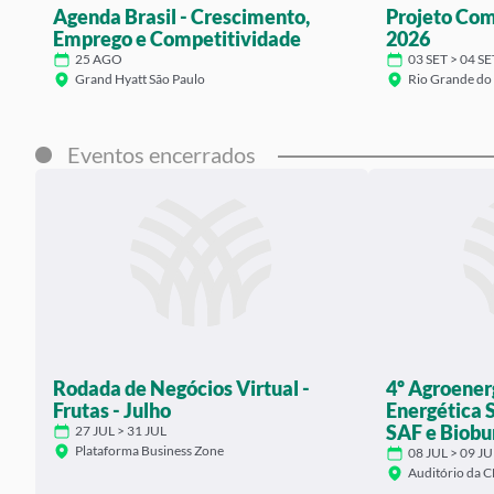
Agenda Brasil - Crescimento,
Projeto Com
Emprego e Competitividade
2026
25 AGO
03 SET > 04 
Grand Hyatt São Paulo
Rio Grande do 
Eventos encerrados
Rodada de Negócios Virtual -
4º Agroener
Frutas - Julho
Energética 
SAF e Biobu
27 JUL > 31 JUL
Plataforma Business Zone
08 JUL > 09 
Auditório da C