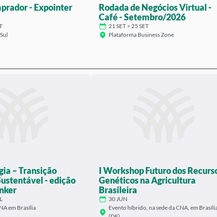
prador - Expointer
Rodada de Negócios Virtual -
Café - Setembro/2026
SET
21 SET > 25 SET
Sul
Plataforma Business Zone
gia – Transição
I Workshop Futuro dos Recurs
Sustentável - edição
Genéticos na Agricultura
nker
Brasileira
JUL
30 JUN
NA em Brasília
Evento híbrido, na sede da CNA, em Brasíli
(DF)