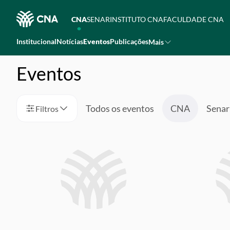
CNA
SENAR
INSTITUTO CNA
FACULDADE CNA
Institucional
Notícias
Eventos
Publicações
Mais
Eventos
Todos os eventos
CNA
Senar
Filtros