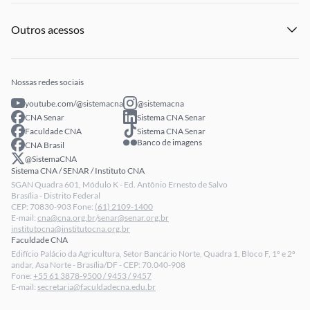
Eventos
Licitações
Institucional
Publicações
Processo Seletivo
Outros acessos
Notícias
Profissionais Senar
Eventos
Intranet
Senar Play
Publicações
Extranet
Arrecadação
Nossas redes sociais
Fale conosco
youtube.com/@sistemacna
@sistemacna
Política de Privacidade
CNA Senar
Sistema CNA Senar
LGPD - Lei Geral de Proteção de Dados
Faculdade CNA
Sistema CNA Senar
Banco de imagens
CNA Brasil
Relatórios de Transparência Salarial da CNA
@SistemaCNA
Sistema CNA / SENAR / Instituto CNA
SGAN Quadra 601, Módulo K - Ed. Antônio Ernesto de Salvo
Brasília - Distrito Federal
CEP: 70830-903 Fone:
(61) 2109-1400
E-mail:
cna@cna.org.br
/
senar@senar.org.br
institutocna@institutocna.org.br
Faculdade CNA
Edifício Palácio da Agricultura, Setor Bancário Norte, Quadra 1, Bloco F, 1º e 2º
andar, Asa Norte - Brasília/DF - CEP: 70.040-908
Fone:
+55 61 3878-9500 / 9453 / 9457
E-mail:
secretaria@faculdadecna.edu.br