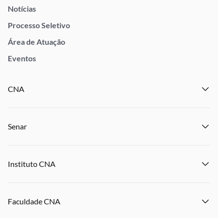
Notícias
Processo Seletivo
Área de Atuação
Eventos
CNA
Institucional
Senar
Notícias
Eventos
Institucional
Publicações
Instituto CNA
Transparência e Prestação de Contas
Encontre um Sindicato
Notícias
Encontre uma Federação
Institucional
Eventos
Denuncie Crime Rurais
Faculdade CNA
Notícias
Publicações
Panorama do Agro